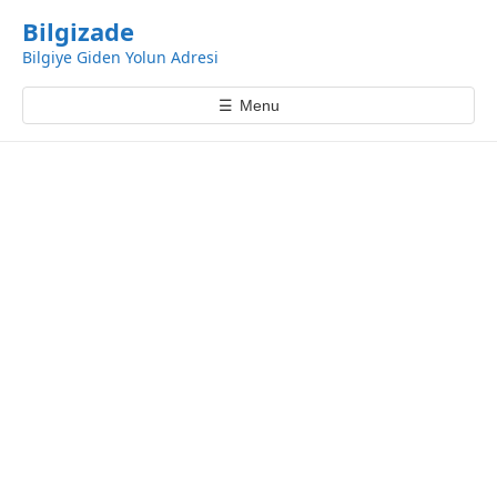
k
Bilgizade
i
Bilgiye Giden Yolun Adresi
p
t
☰
Menu
o
c
o
n
t
e
n
t