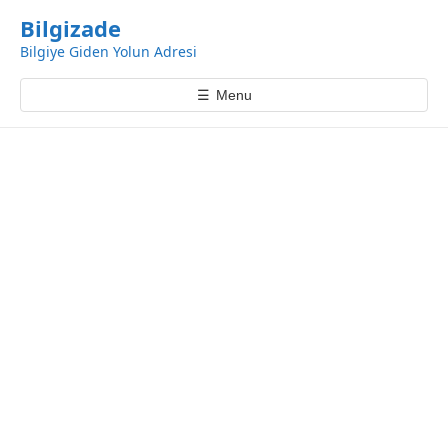
k
Bilgizade
i
Bilgiye Giden Yolun Adresi
p
t
☰
Menu
o
c
o
n
t
e
n
t