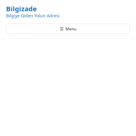
k
Bilgizade
i
Bilgiye Giden Yolun Adresi
p
t
☰
Menu
o
c
o
n
t
e
n
t