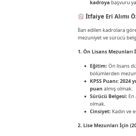
kadroya
başvuru yap
İtfaiye Eri Alımı Ö
İlan edilen kadrolara gör
mezuniyet ve sürücü belge
1. Ön Lisans Mezunları İ
Eğitim:
Ön lisans düze
bölümlerden mezun
KPSS Puanı:
2024 y
puan
almış olmak.
Sürücü Belgesi:
En 
olmak.
Cinsiyet:
Kadın ve e
2. Lise Mezunları İçin (2