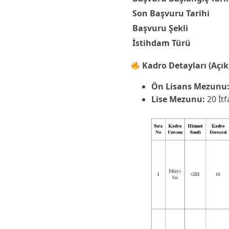
Son Başvuru Tarihi
Başvuru Şekli
İstihdam Türü
Kadro Detayları (Açı
Ön Lisans Mezunu
Lise Mezunu:
20 İtf