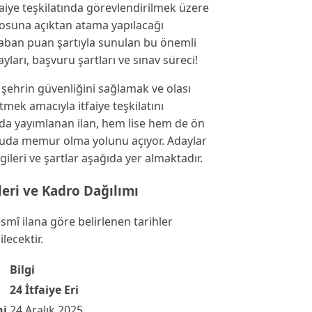
faiye teşkilatında görevlendirilmek üzere
rosuna açıktan atama yapılacağı
taban puan şartıyla sunulan bu önemli
yları, başvuru şartları ve sınav süreci!
 şehrin güvenliğini sağlamak ve olası
mek amacıyla itfaiye teşkilatını
da yayımlanan ilan, hem lise hem de ön
muda memur olma yolunu açıyor. Adaylar
gileri ve şartlar aşağıda yer almaktadır.
hleri ve Kadro Dağılımı
smî ilana göre belirlenen tarihler
lecektir.
Bilgi
24 İtfaiye Eri
hi
24 Aralık 2025