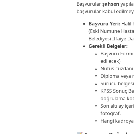
Başvurular
şahsen
yapıla
başvurular kabul edilmeye
Başvuru Yeri:
Halil 
(Eski Numune Hastan
Belediyesi İtfaiye Da
Gerekli Belgeler:
Başvuru Formu 
edilecek)
Nüfus cüzdanı 
Diploma veya m
Sürücü belgesi
KPSS Sonuç Be
doğrulama kodl
Son altı ay içe
fotoğraf.
Hangi kadroya 