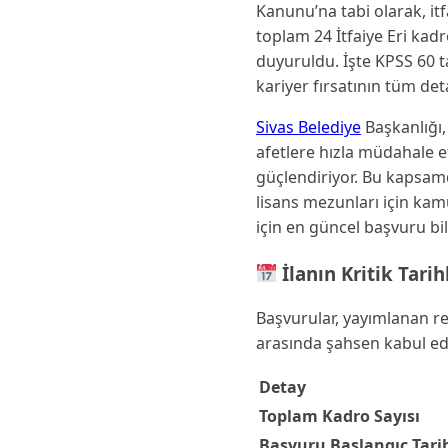
Kanunu’na tabi olarak, it
toplam 24 İtfaiye Eri kad
duyuruldu. İşte KPSS 60 
kariyer fırsatının tüm deta
Sivas Belediye
Başkanlığı,
afetlere hızla müdahale et
güçlendiriyor. Bu kapsam
lisans mezunları için ka
için en güncel başvuru bil
İlanın Kritik Tari
Başvurular, yayımlanan re
arasında şahsen kabul edi
Detay
Toplam Kadro Sayısı
Başvuru Başlangıç Tari