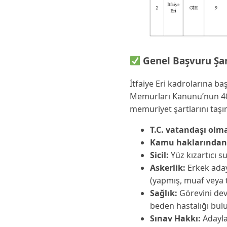
Genel Başvuru Şart
İtfaiye Eri kadrolarına ba
Memurları Kanunu’nun 40.
memuriyet şartlarını taş
T.C. vatandaşı olm
Kamu haklarında
Sicil:
Yüz kızartıcı 
Askerlik:
Erkek aday
(yapmış, muaf veya t
Sağlık:
Görevini dev
beden hastalığı bu
Sınav Hakkı:
Adaylar