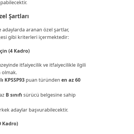
abilecektir.
zel Şartları
e adaylarda aranan özel şartlar,
si gibi kriterleri içermektedir:
çin (4 Kadro)
yinde itfaiyecilik ve itfaiyecilikle ilgili
 olmak.
ılı KPSSP93
puan türünden
en az 60
az
B sınıfı
sürücü belgesine sahip
rkek adaylar başvurabilecektir.
0 Kadro)