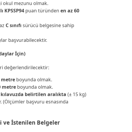
gi okul mezunu olmak.
ılı KPSSP94
puan türünden
en az 60
az
C sınıfı
sürücü belgesine sahip
lar başvurabilecektir.
daylar İçin)
eri değerlendirilecektir:
7 metre
boyunda olmak.
0 metre
boyunda olmak.
a
kılavuzda belirtilen aralıkta
(± 15 kg)
ır. (Ölçümler başvuru esnasında
i ve İstenilen Belgeler