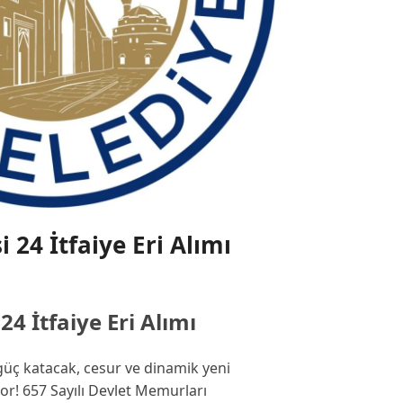
i 24 İtfaiye Eri Alımı
24 İtfaiye Eri Alımı
güç katacak, cesur ve dinamik yeni
yor! 657 Sayılı Devlet Memurları