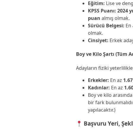
Eğitim:
Lise ve den
KPSS Puanı:
2024 y
puan
almış olmak.
Sürücü Belgesi:
En 
olmak.
Cinsiyet:
Erkek aday
Boy ve Kilo Şartı (Tüm A
Adayların fiziki yeterlilikl
Erkekler:
En az
1.6
Kadınlar:
En az
1.6
Boy ve kilo arasınd
bir fark bulunmalıd
yapılacaktır.)
Başvuru Yeri, Şekl