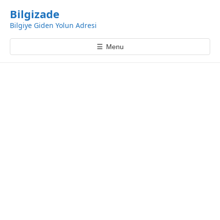
k
Bilgizade
i
Bilgiye Giden Yolun Adresi
p
t
☰
Menu
o
c
o
n
t
e
n
t