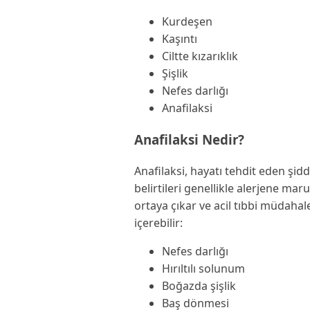
Kurdeşen
Kaşıntı
Ciltte kızarıklık
Şişlik
Nefes darlığı
Anafilaksi
Anafilaksi Nedir?
Anafilaksi, hayatı tehdit eden şidde
belirtileri genellikle alerjene ma
ortaya çıkar ve acil tıbbi müdahale 
içerebilir:
Nefes darlığı
Hırıltılı solunum
Boğazda şişlik
Baş dönmesi