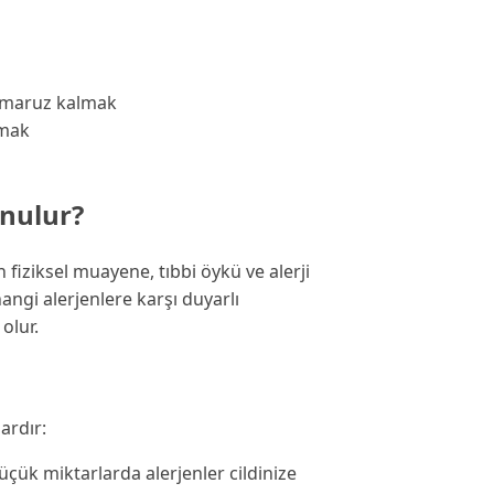
e maruz kalmak
lmak
onulur?
n fiziksel muayene, tıbbi öykü ve alerji
, hangi alerjenlere karşı duyarlı
olur.
lardır:
üçük miktarlarda alerjenler cildinize