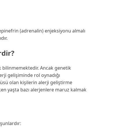
epinefrin (adrenalin) enjeksiyonu almalı
dır.
rdir?
ak bilinmemektedir. Ancak genetik
lerji gelişiminde rol oynadığı
sü olan kişilerin alerji geliştirme
erken yaşta bazı alerjenlere maruz kalmak
 şunlardır: