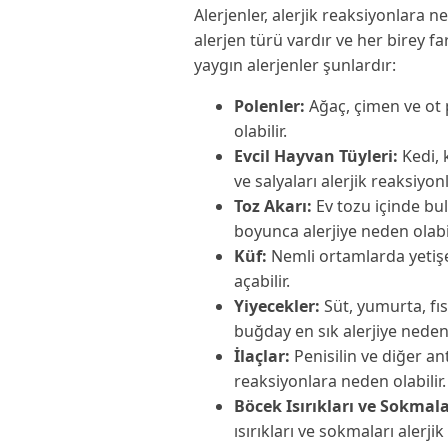
Alerjenler, alerjik reaksiyonlara n
alerjen türü vardır ve her birey far
yaygın alerjenler şunlardır:
Polenler:
Ağaç, çimen ve ot 
olabilir.
Evcil Hayvan Tüyleri:
Kedi, 
ve salyaları alerjik reaksiyonl
Toz Akarı:
Ev tozu içinde bul
boyunca alerjiye neden olabil
Küf:
Nemli ortamlarda yetişe
açabilir.
Yiyecekler:
Süt, yumurta, fıs
buğday en sık alerjiye neden 
İlaçlar:
Penisilin ve diğer anti
reaksiyonlara neden olabilir.
Böcek Isırıkları ve Sokmala
ısırıkları ve sokmaları alerjik