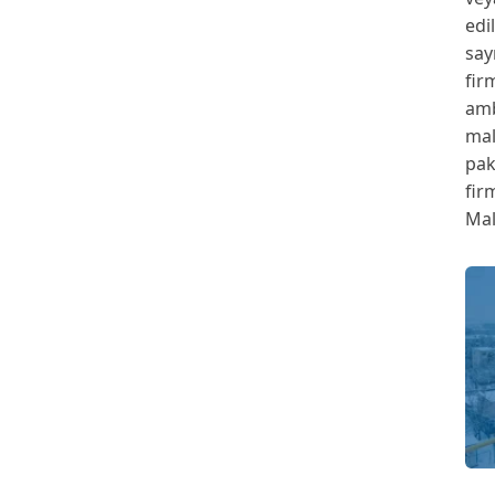
edi
say
fir
amb
mal
pak
fir
Mal