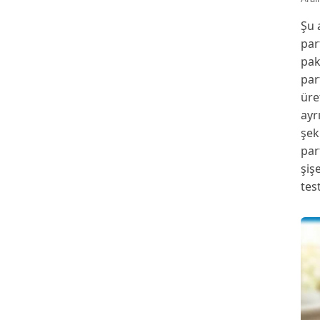
Şu 
par
pak
par
üre
ayr
şek
par
şiş
tes