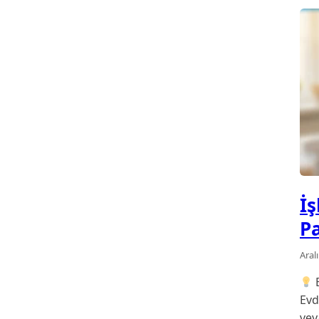
İ
P
Aral
E
Evd
vey