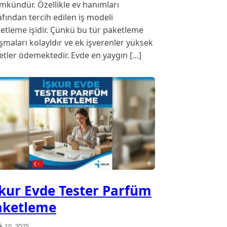
kündür. Özellikle ev hanımları
afından tercih edilen iş modeli
etleme işidir. Çünkü bu tür paketleme
ışmaları kolayldır ve ek işverenler yüksek
etler ödemektedir. Evde en yaygın […]
şkur Evde Tester Parfüm
aketleme
ık 10, 2025