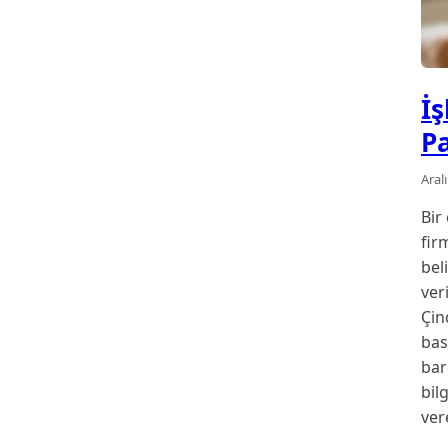
İş
P
Aral
Bir
fir
bel
ver
Çin
bas
bar
bil
ver