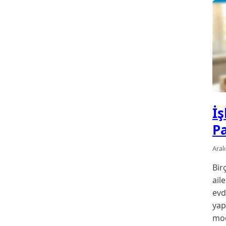
İş
P
Aral
Bir
ail
evd
yap
mod