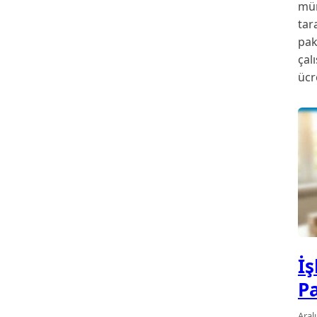
müm
tar
pak
çal
ücr
İ
P
Aral