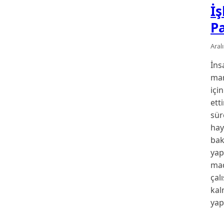
İ
P
Aral
İns
man
içi
ett
sür
hay
bak
yap
mad
çal
kal
yap