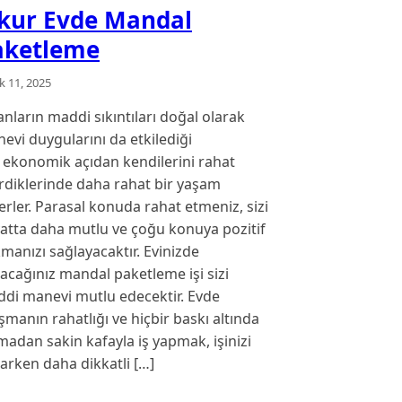
şkur Evde Mandal
aketleme
ık 11, 2025
anların maddi sıkıntıları doğal olarak
evi duygularını da etkilediği
n ekonomik açıdan kendilerini rahat
irdiklerinde daha rahat bir yaşam
erler. Parasal konuda rahat etmeniz, sizi
atta daha mutlu ve çoğu konuya pozitif
manızı sağlayacaktır. Evinizde
acağınız mandal paketleme işi sizi
di manevi mutlu edecektir. Evde
ışmanın rahatlığı ve hiçbir baskı altında
madan sakin kafayla iş yapmak, işinizi
arken daha dikkatli […]